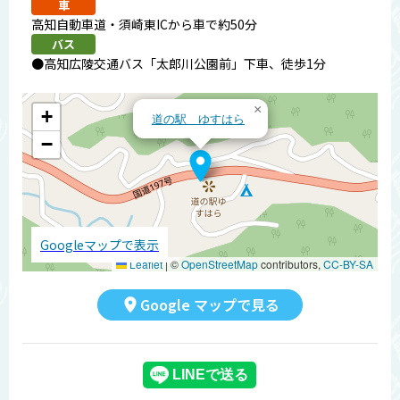
車
高知自動車道・須崎東ICから車で約50分
バス
●高知広陵交通バス「太郎川公園前」下車、徒歩1分
×
+
道の駅 ゆすはら
−
Googleマップで表示
Leaflet
|
©
OpenStreetMap
contributors,
CC-BY-SA
Google マップで見る