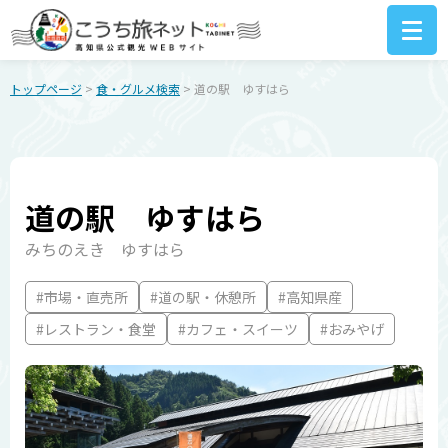
トップページ
>
食・グルメ検索
> 道の駅 ゆすはら
道の駅 ゆすはら
みちのえき ゆすはら
#市場・直売所
#道の駅・休憩所
#高知県産
#レストラン・食堂
#カフェ・スイーツ
#おみやげ