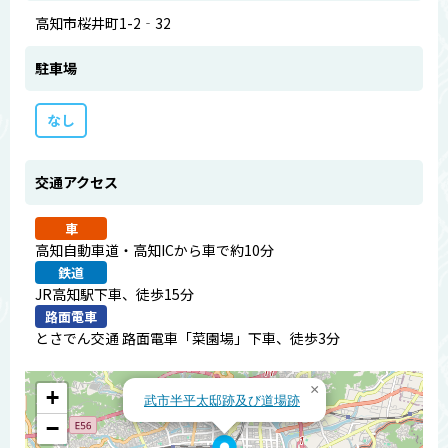
高知市桜井町1-2‐32
駐車場
なし
交通アクセス
車
高知自動車道・高知ICから車で約10分
鉄道
JR高知駅下車、徒歩15分
路面電車
とさでん交通 路面電車「菜園場」下車、徒歩3分
×
+
武市半平太邸跡及び道場跡
−