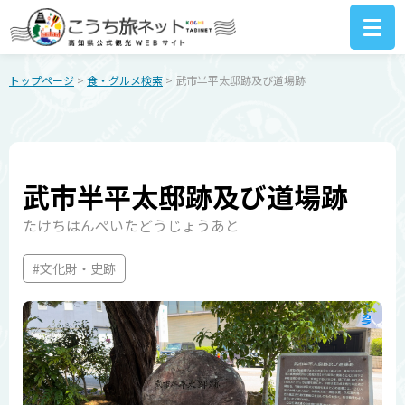
トップページ
>
食・グルメ検索
> 武市半平太邸跡及び道場跡
武市半平太邸跡及び道場跡
たけちはんぺいたどうじょうあと
#文化財・史跡