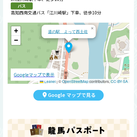
バス
高知西南交通バス「江川崎駅」下車、徒歩10分
×
+
道の駅 よって西土佐
−
Googleマップで表示
Leaflet
|
©
OpenStreetMap
contributors,
CC-BY-SA
Google マップで見る