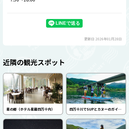
更新日 2026年01月28日
近隣の観光スポット
星の郷（ホテル星羅四万十内）
四万十川でSUPとカヌーのガイドツアー！（withRIVER）