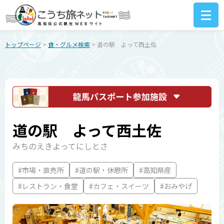
トップページ
>
食・グルメ検索
> 道の駅 よって西土佐
道の駅 よって西土佐
みちのえきよってにしとさ
#市場・直売所
#道の駅・休憩所
#高知県産
#レストラン・食堂
#カフェ・スイーツ
#おみやげ