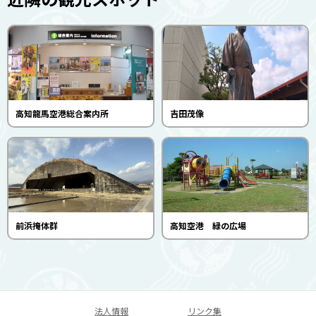
高知龍馬空港総合案内所
吉田茂像
前浜掩体群
高知空港 緑の広場
法人情報
リンク集