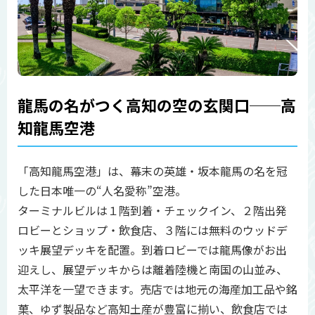
龍馬の名がつく高知の空の玄関口──高
知龍馬空港
「高知龍馬空港」は、幕末の英雄・坂本龍馬の名を冠
した日本唯一の“人名愛称”空港。
ターミナルビルは１階到着・チェックイン、２階出発
ロビーとショップ・飲食店、３階には無料のウッドデ
ッキ展望デッキを配置。到着ロビーでは龍馬像がお出
迎えし、展望デッキからは離着陸機と南国の山並み、
太平洋を一望できます。売店では地元の海産加工品や銘
菓、ゆず製品など高知土産が豊富に揃い、飲食店では