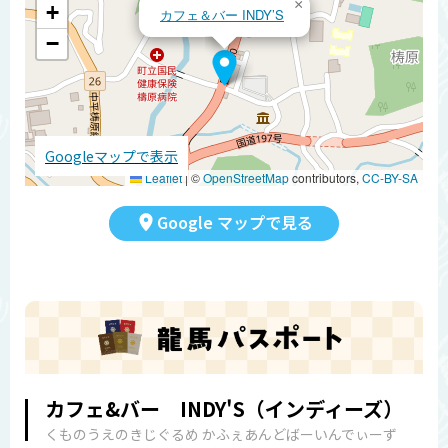
×
+
カフェ＆バー INDY’S
−
Googleマップで表示
Leaflet
|
©
OpenStreetMap
contributors,
CC-BY-SA
Google マップで見る
カフェ&バー INDY'S（インディーズ）
くものうえのきじぐるめ かふぇあんどばーいんでぃーず