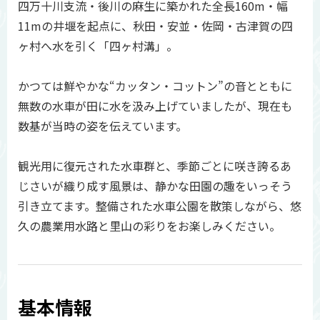
四万十川支流・後川の麻生に築かれた全長160m・幅
11mの井堰を起点に、秋田・安並・佐岡・古津賀の四
ヶ村へ水を引く「四ヶ村溝」。
かつては鮮やかな“カッタン・コットン”の音とともに
無数の水車が田に水を汲み上げていましたが、現在も
数基が当時の姿を伝えています。
観光用に復元された水車群と、季節ごとに咲き誇るあ
じさいが織り成す風景は、静かな田園の趣をいっそう
引き立てます。整備された水車公園を散策しながら、悠
久の農業用水路と里山の彩りをお楽しみください。
基本情報