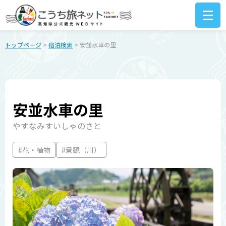
トップページ
>
宿泊検索
> 安並水車の里
安並水車の里
やすなみすいしゃのさと
#花・植物
#景観（川）