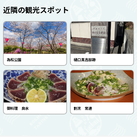
近隣の観光スポット
為松公園
樋口真吉邸跡
御料理 良水
割烹 常連