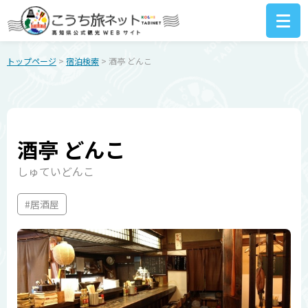
トップページ
>
宿泊検索
> 酒亭 どんこ
酒亭 どんこ
しゅていどんこ
#居酒屋