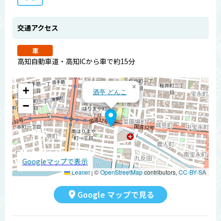
交通アクセス
車
高知自動車道・高知ICから車で約15分
×
+
酒亭 どんこ
−
Googleマップで表示
Leaflet
|
©
OpenStreetMap
contributors,
CC-BY-SA
Google マップで見る