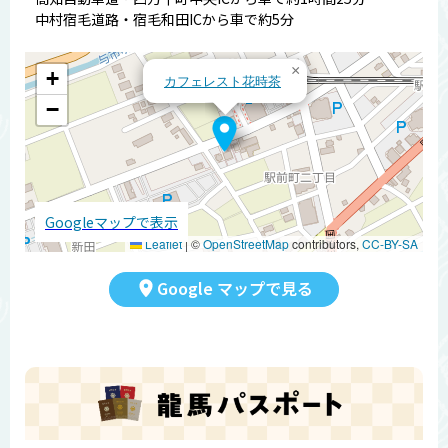
中村宿毛道路・宿毛和田ICから車で約5分
×
+
カフェレスト花時茶
−
Googleマップで表示
Leaflet
|
©
OpenStreetMap
contributors,
CC-BY-SA
Google マップで見る