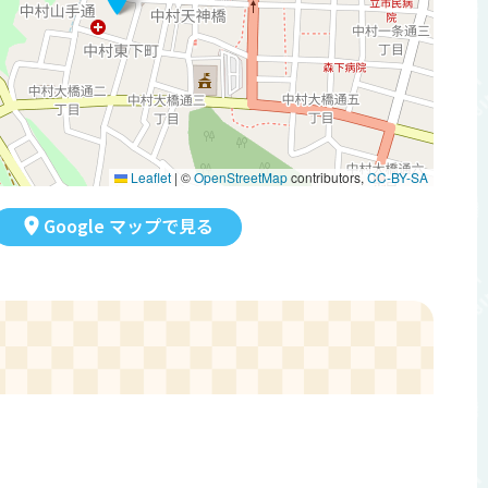
Leaflet
|
©
OpenStreetMap
contributors,
CC-BY-SA
Google マップで見る