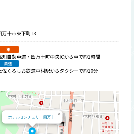
四万十市東下町13
車
高知自動車道・四万十町中央ICから車で約1時間
鉄道
土佐くろしお鉄道中村駅からタクシーで約10分
×
ホテルセンチュリー四万十