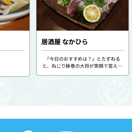
居酒屋 なかひら
「今日のおすすめは？」とたずねる
と、ねじり鉢巻の大将が笑顔で答えて
くれる店。清水サバやヒラメをはじめ
とした刺身は、全てのお客様から注文
が入るという人気っぷり。その日の獲
れたてを集めた盛り合わせは、光...