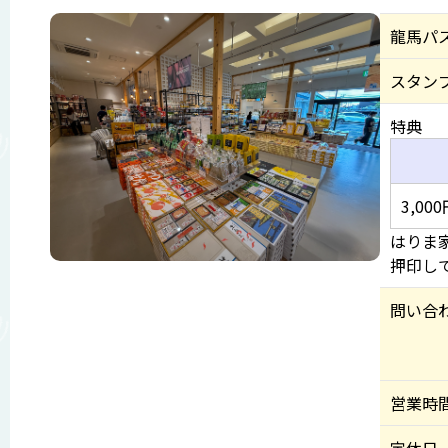
龍馬パ
スタン
特典
3,0
はりま
押印し
問い合
営業時