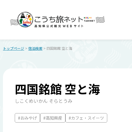
トップページ
>
宿泊検索
> 四国銘館 空と海
四国銘館 空と海
しこくめいかん そらとうみ
#おみやげ
#高知県産
#カフェ・スイーツ