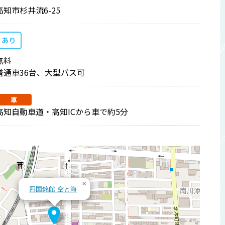
高知市杉井流6-25
あり
無料
普通車36台、大型バス可
車
高知自動車道・高知ICから車で約5分
×
四国銘館 空と海