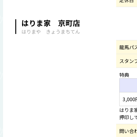
定休日
はりま家 京町店
はりまや きょうまちてん
龍馬パ
スタン
特典
3,0
はりま
押印し
問い合