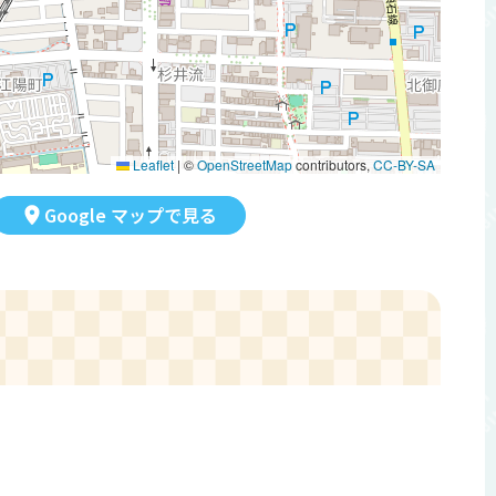
Leaflet
|
©
OpenStreetMap
contributors,
CC-BY-SA
Google マップで見る