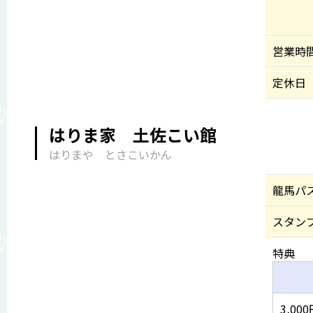
営業時
定休日
はりま家 土佐こい館
はりまや とさこいかん
龍馬パ
スタン
特典
3,0