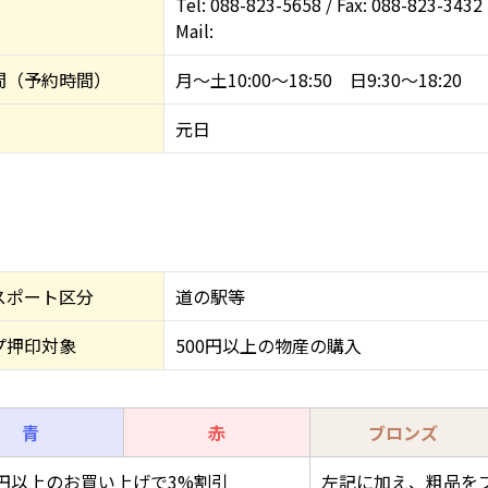
Tel: 088-823-5658 / Fax: 088-823-3432
Mail:
間（予約時間）
月～土10:00～18:50 日9:30～18:20
元日
スポート区分
道の駅等
プ押印対象
500円以上の物産の購入
青
赤
ブロンズ
00円以上のお買い上げで3%割引
左記に加え、粗品を