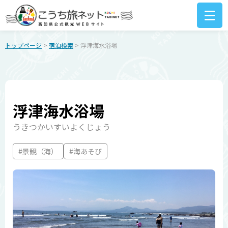
トップページ
>
宿泊検索
> 浮津海水浴場
浮津海水浴場
うきつかいすいよくじょう
#景観（海）
#海あそび