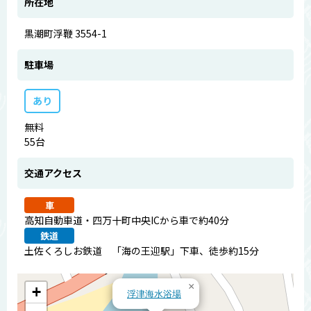
所在地
黒潮町浮鞭 3554-1
駐車場
あり
無料
55台
交通アクセス
車
高知自動車道・四万十町中央ICから車で約40分
鉄道
土佐くろしお鉄道 「海の王迎駅」下車、徒歩約15分
×
+
浮津海水浴場