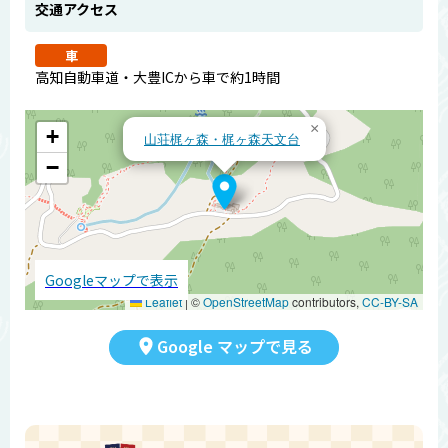
交通アクセス
車
高知自動車道・大豊ICから車で約1時間
×
+
山荘梶ヶ森・梶ヶ森天文台
−
Googleマップで表示
Leaflet
|
©
OpenStreetMap
contributors,
CC-BY-SA
Google マップで見る