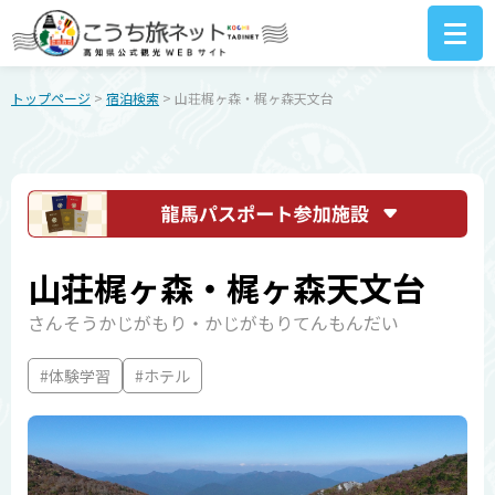
トップページ
>
宿泊検索
> 山荘梶ヶ森・梶ヶ森天文台
山荘梶ヶ森・梶ヶ森天文台
さんそうかじがもり・かじがもりてんもんだい
#体験学習
#ホテル