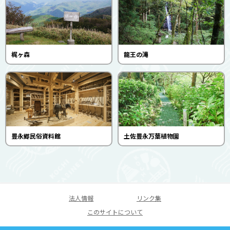
梶ヶ森
龍王の滝
豊永郷民俗資料館
土佐豊永万葉植物園
法人情報
リンク集
このサイトについて