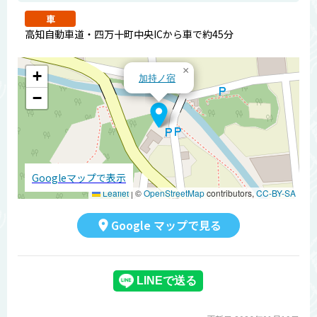
車
高知自動車道・四万十町中央ICから車で約45分
×
+
加持ノ宿
−
Googleマップで表示
Leaflet
|
©
OpenStreetMap
contributors,
CC-BY-SA
Google マップで見る