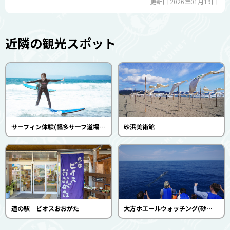
更新日 2026年01月19日
近隣の観光スポット
サーフィン体験(幡多サーフ道場)（4～11月）
砂浜美術館
道の駅 ビオスおおがた
大方ホエールウォッチング(砂浜美術館)