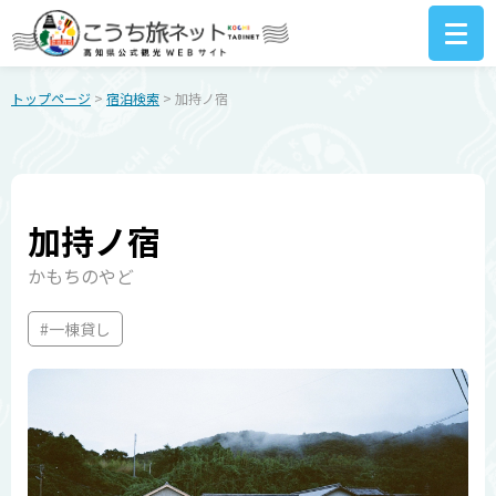
トップページ
>
宿泊検索
> 加持ノ宿
加持ノ宿
かもちのやど
#一棟貸し