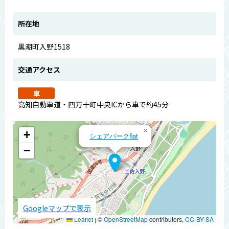
所在地
黒潮町入野1518
交通アクセス
車
高知自動車道・四万十町中央ICから車で約45分
×
+
シェアパークflat
−
Googleマップで表示
Leaflet
|
©
OpenStreetMap
contributors,
CC-BY-SA