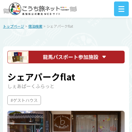
トップページ
>
宿泊検索
> シェアパークflat
シェアパークflat
しぇあぱーくふらっと
#ゲストハウス