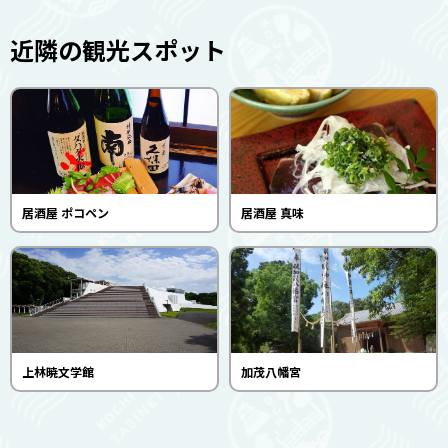
近隣の観光スポット
居酒屋 ポコペン
居酒屋 真味
上林暁文学館
加茂八幡宮