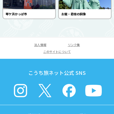
琴ケ浜かっぱ市
お龍・君枝の銅像
法人情報
リンク集
このサイトについて
こうち旅ネット公式 SNS