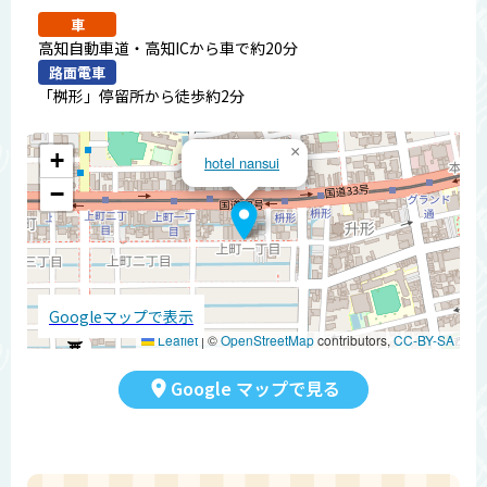
車
高知自動車道・高知ICから車で約20分
路面電車
「桝形」停留所から徒歩約2分
×
+
hotel nansui
−
Googleマップで表示
Leaflet
|
©
OpenStreetMap
contributors,
CC-BY-SA
Google マップで見る