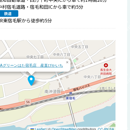
中村宿毛道路・宿毛和田ICから車で約5分
鉄道
JR東宿毛駅から徒歩約5分
×
JAグリーンはた宿毛店 産直ぴかいち
Leaflet
|
©
OpenStreetMap
contributors,
CC-BY-SA