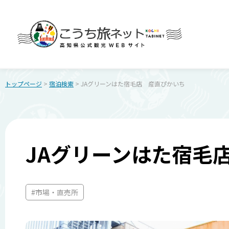
トップページ
>
宿泊検索
> JAグリーンはた宿毛店 産直ぴかいち
JAグリーンはた宿毛
#市場・直売所