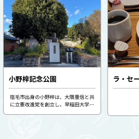
小野梓記念公園
ラ・セ
宿毛市出身の小野梓は、大隈重信と共
に立憲改進党を創立し、早稲田大学の
前身である東京専門学校を設立しまし
た。 35歳の若さで病気のため亡くなり
ましたが、多くの功績を残しました。
彼の生誕150年を記念してつく ...