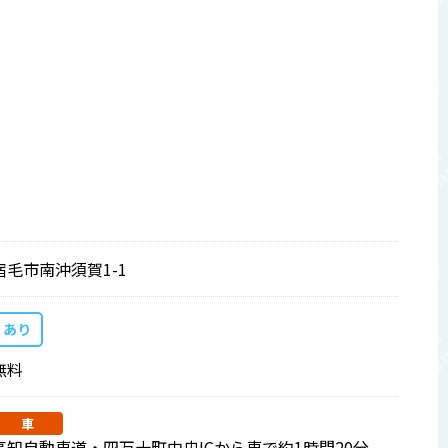
宿毛市南沖須賀1-1
あり
無料
車
高知自動車道・四万十町中央ICから車で約1時間20分