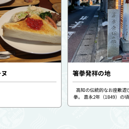
ーヌ
箸拳発祥の地
高知の伝統的なお座敷遊
拳。 嘉永2年（1849）の
毛市の船宿である大黒屋丑
した九州の船頭によって薩
られ、それが箸拳となって
た。