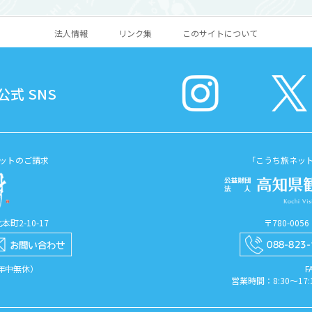
法人情報
リンク集
このサイトについて
式 SNS
ットのご請求
「こうち旅ネッ
町2-10-17
〒780-00
（年中無休）
F
営業時間：8:30〜1