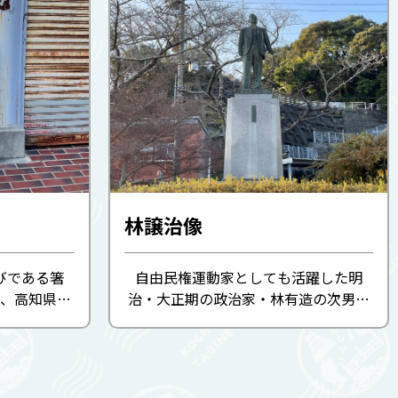
林譲治像
びである箸
自由民権運動家としても活躍した明
頃、高知県宿
治・大正期の政治家・林有造の次男。
松方に宿泊
汚職に満ちた環境にありながらも、節
摩拳が伝え
義を曲げなかった譲治を敬愛する人び
普及しまし
とによって、郷里の地に銅像が建てら
れました。戦後、吉田内閣で内閣...