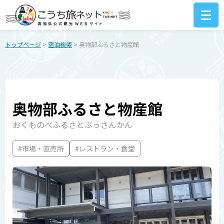
トップページ
>
宿泊検索
> 奥物部ふるさと物産館
奥物部ふるさと物産館
おくものべふるさとぶっさんかん
#市場・直売所
#レストラン・食堂