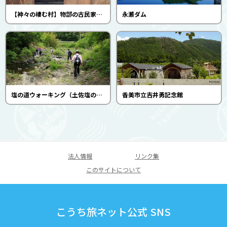
【神々の棲む村】物部の古民家で「いざなぎ流舞神楽」を鑑賞する（まきの宿）
永瀬ダム
塩の道ウォーキング（土佐塩の道保存会）
香美市立吉井勇記念館
法人情報
リンク集
このサイトについて
こうち旅ネット公式 SNS