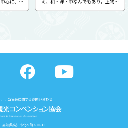
を中心に、四
え、和・洋・中なんでもあり。上物の
ンジ。ラン
鰹や、鮮度抜群の清水サバ、流れ子、
りのビュッ
ちゃんばら貝、ヨダレなど高知ならで
しめます。中
はの食材も抱負です。県外客向けのお
し ...
すすめ料理も気軽に承ります。昔...
ト」、当協会に関するお問い合わせ
56 高知県高知市北本町2-10-10