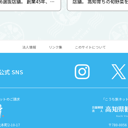
016選抜店舗。 創業45年、屋
店舗。 高知育ちの旬野菜
名詞として不動の人気を誇
万十鶏や美鮮豚などをアレ
次々に入る注文に追われな
チやディナーでは、月替わ
もどんどん作り続けていま
フェ料理が40品以上も楽
の理由は高温の油で一気に揚
でも、高知県内産のみずみず
げ...
法人情報
リンク集
このサイトについて
式 SNS
ットのご請求
「こうち旅ネッ
町2-10-17
〒780-00