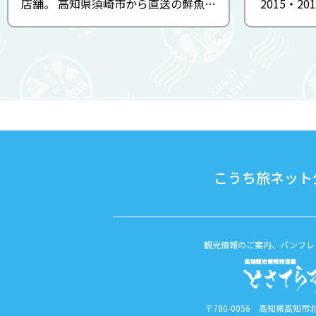
店舗。 高知県須崎市から直送の鮮魚、
2015・2
土佐和牛や龍馬も愛した軍鶏肉など高
台餃子の代
知に来たらぜひ食べてほしいものがず
る安兵衛。
らり。気軽な雰囲気の中で居酒屋メニ
がら営業中
ューから創作料理、スイーツま ...
す。人気
こうち旅ネット公
観光情報のご案内、パンフレ
〒780-0056 高知県高知市北本