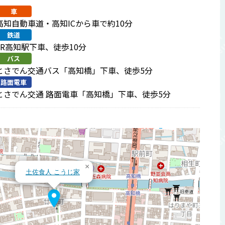
車
高知自動車道・高知ICから車で約10分
鉄道
JR高知駅下車、徒歩10分
バス
とさでん交通バス「高知橋」下車、徒歩5分
路面電車
とさでん交通 路面電車「高知橋」下車、徒歩5分
×
土佐食人 こうじ家