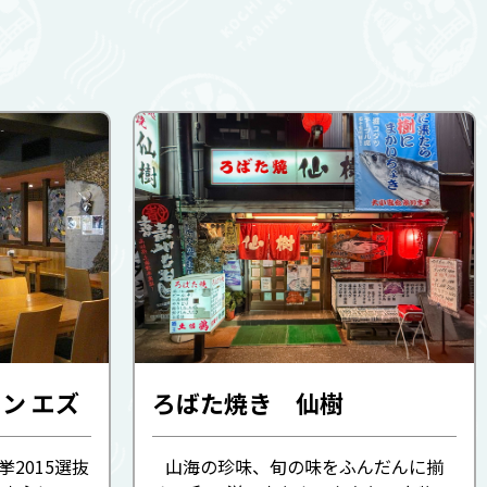
ン エズ
ろばた焼き 仙樹
2015選抜
山海の珍味、旬の味をふんだんに揃