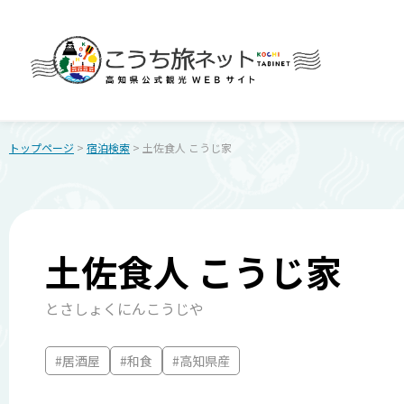
トップページ
>
宿泊検索
> 土佐食人 こうじ家
土佐食人 こうじ家
とさしょくにんこうじや
#居酒屋
#和食
#高知県産