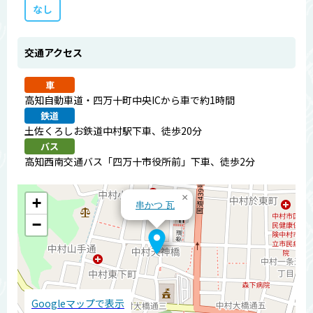
なし
交通アクセス
車
高知自動車道・四万十町中央ICから車で約1時間
鉄道
土佐くろしお鉄道中村駅下車、徒歩20分
バス
高知西南交通バス「四万十市役所前」下車、徒歩2分
×
+
串かつ 瓦
−
Googleマップで表示