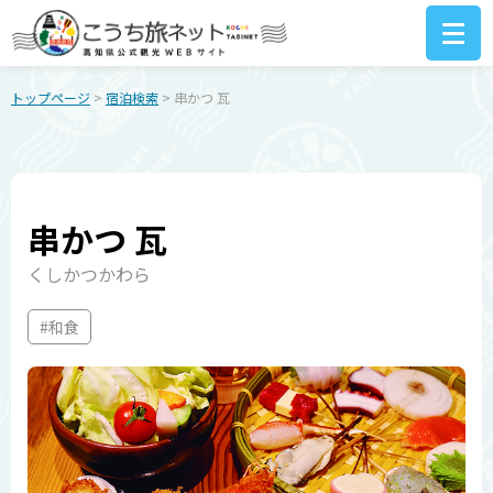
トップページ
>
宿泊検索
> 串かつ 瓦
串かつ 瓦
くしかつかわら
#和食