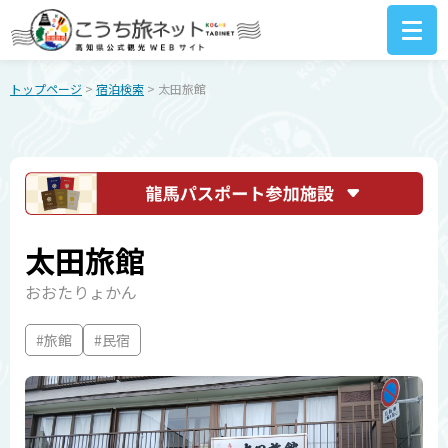
トップページ
>
宿泊検索
> 太田旅館
太田旅館
おおたりょかん
#旅館
#民宿