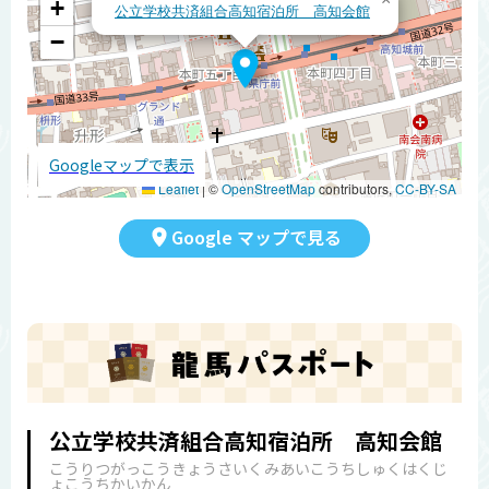
+
公立学校共済組合高知宿泊所 高知会館
−
Googleマップで表示
Leaflet
|
©
OpenStreetMap
contributors,
CC-BY-SA
Google マップで見る
公立学校共済組合高知宿泊所 高知会館
こうりつがっこうきょうさいくみあいこうちしゅくはくじ
ょこうちかいかん