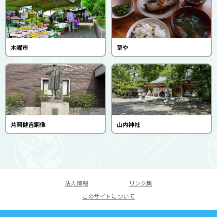
木曜市
草や
片岡健吉銅像
山内神社
法人情報
リンク集
このサイトについて