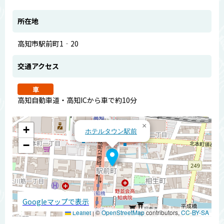
所在地
高知市駅前町1‐20
交通アクセス
車
高知自動車道・高知ICから車で約10分
×
+
ホテルタウン駅前
−
Googleマップで表示
Leaflet
|
©
OpenStreetMap
contributors,
CC-BY-SA