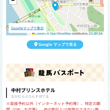
−
Googleマップで表示
Leaflet
|
©
OpenStreetMap
contributors,
CC-BY-SA
Google マップで見る
中村プリンスホテル
なかむらぷりんすほてる
※直接予約以外（インターネット予約等）、特定の期
間（GW、お盆等）、他の割引とは併用ができない等、