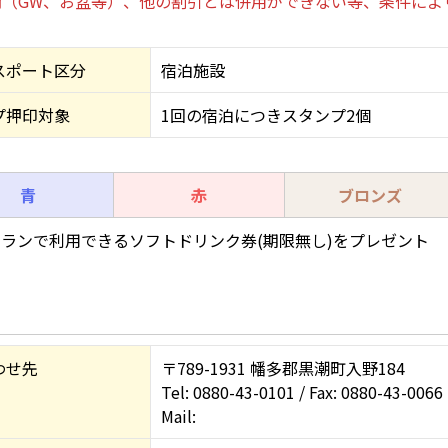
（GW、お盆等）、他の割引とは併用ができない等、条件によ
スポート区分
宿泊施設
プ押印対象
1回の宿泊につきスタンプ2個
青
赤
ブロンズ
ランで利用できるソフトドリンク券(期限無し)をプレゼント
わせ先
〒789-1931 幡多郡黒潮町入野184
Tel: 0880-43-0101 / Fax: 0880-43-0066
Mail: