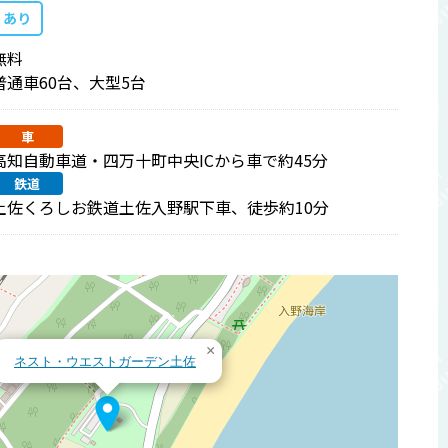
あり
無料
普通車60台、大型5台
車
高知自動車道・四万十町中央ICから車で約45分
鉄道
土佐くろしお鉄道土佐入野駅下車、徒歩約10分
×
ネスト・ウエストガーデン土佐