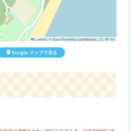
Leaflet
|
©
OpenStreetMap
contributors,
CC-BY-SA
Google マップで見る