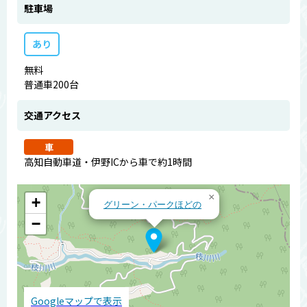
駐車場
あり
無料
普通車200台
交通アクセス
車
高知自動車道・伊野ICから車で約1時間
×
+
グリーン・パークほどの
−
Googleマップで表示