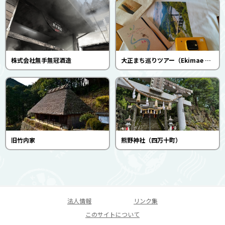
株式会社無手無冠酒造
大正まち巡りツアー（Ekimae house Samaru）
旧竹内家
熊野神社（四万十町）
法人情報
リンク集
このサイトについて