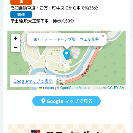
車
高知自動車道・四万十町中央ICから車で約35分
鉄道
予土線JR大正駅下車 徒歩約60分
×
+
四万十オートキャンプ場 ウェル花夢
−
Googleマップで表示
Leaflet
|
©
OpenStreetMap
contributors,
CC-BY-SA
Google マップで見る