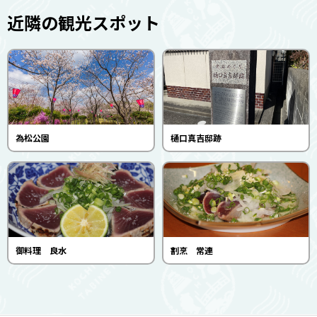
近隣の観光スポット
為松公園
樋口真吉邸跡
御料理 良水
割烹 常連