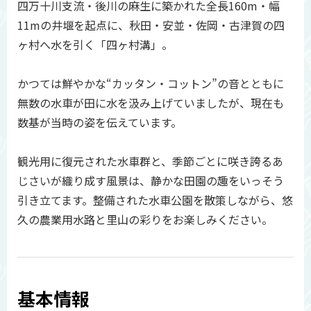
四万十川支流・後川の麻生に築かれた全長160m・幅
11mの井堰を起点に、秋田・安並・佐岡・古津賀の四
ヶ村へ水を引く「四ヶ村溝」。
かつては鮮やかな“カッタン・コットン”の音とともに
無数の水車が田に水を汲み上げていましたが、現在も
数基が当時の姿を伝えています。
観光用に復元された水車群と、季節ごとに咲き誇るあ
じさいが織り成す風景は、静かな田園の趣をいっそう
引き立てます。整備された水車公園を散策しながら、悠
久の農業用水路と里山の彩りをお楽しみください。
基本情報