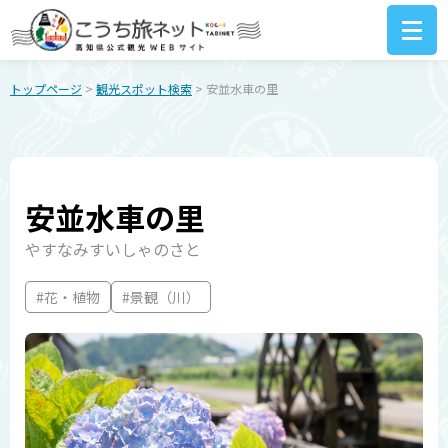
トップページ
>
観光スポット検索
> 安並水車の里
安並水車の里
やすなみすいしゃのさと
#花・植物
#景観（川）