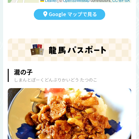
Leaflet
|
©
OpenStreetMap
contributors,
CC-BY-SA
Google マップで見る
瀧の子
しまんとぽーくどんぶりかいどう たつのこ