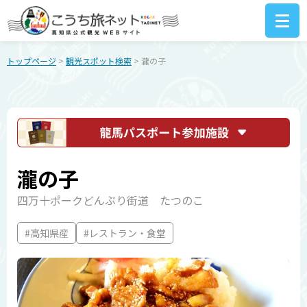
トップページ
>
観光スポット検索
> 瀧の子
瀧の子
四万十ポークどんぶり街道 たつのこ
#高知県産
#レストラン・食堂