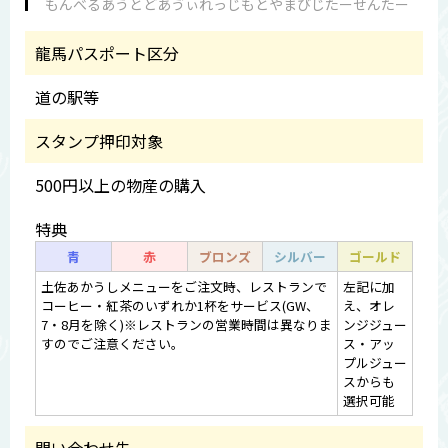
もんべるあうとどあゔぃれっじもとやまびじたーせんたー
龍馬パスポート区分
道の駅等
スタンプ押印対象
500円以上の物産の購入
特典
青
赤
ブロンズ
シルバー
ゴールド
土佐あかうしメニューをご注文時、レストランで
左記に加
コーヒー・紅茶のいずれか1杯をサービス(GW、
え、オレ
7・8月を除く)※レストランの営業時間は異なりま
ンジジュー
すのでご注意ください。
ス・アッ
プルジュー
スからも
選択可能