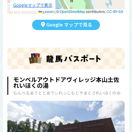
Googleマップで表示
Leaflet
|
©
OpenStreetMap
contributors,
CC-BY-SA
Google マップで見る
モンベルアウトドアヴィレッジ本山土佐
れいほくの湯
もんべるあうとどあゔぃれっじもとやまとされいほくのゆ