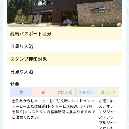
龍馬パスポート区分
日帰り入浴
スタンプ押印対象
日帰り入浴
特典
青
赤
ブロンズ
シルバー
ゴールド
土佐あかうしメニューをご注文時、レストランで
左記に加
コーヒーまたは紅茶1杯をサービス(GW、7・8月
え、オレ
を除く)※レストランの営業時間は異なりますので
ンジジュー
ご注意ください。
ス・アッ
プルジュー
スからも