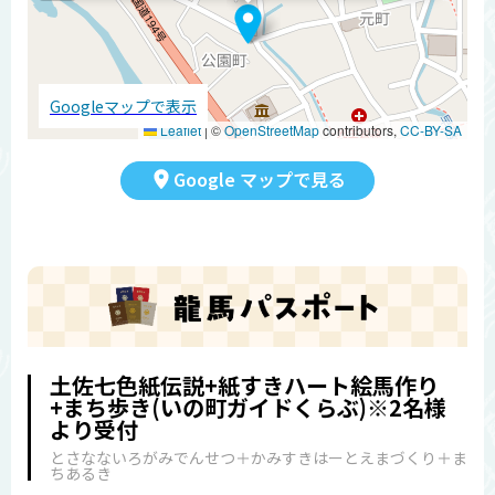
Googleマップで表示
Leaflet
|
©
OpenStreetMap
contributors,
CC-BY-SA
Google マップで見る
土佐七色紙伝説+紙すきハート絵馬作り
+まち歩き(いの町ガイドくらぶ)※2名様
より受付
とさなないろがみでんせつ＋かみすきはーとえまづくり＋ま
ちあるき