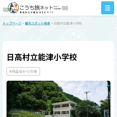
トップページ
>
観光スポット検索
> 日高村立能津小学校
日高村立能津小学校
#作品ゆかりの地