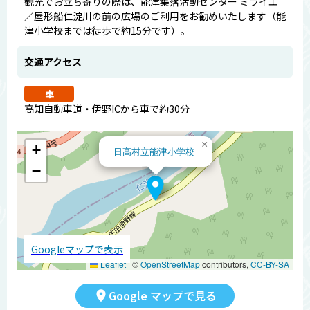
観光でお立ち寄りの際は、能津集落活動センター ミライエ
／屋形船仁淀川の前の広場のご利用をお勧めいたします（能
津小学校までは徒歩で約15分です）。
交通アクセス
車
高知自動車道・伊野ICから車で約30分
×
+
日高村立能津小学校
−
Googleマップで表示
Leaflet
|
©
OpenStreetMap
contributors,
CC-BY-SA
Google マップで見る