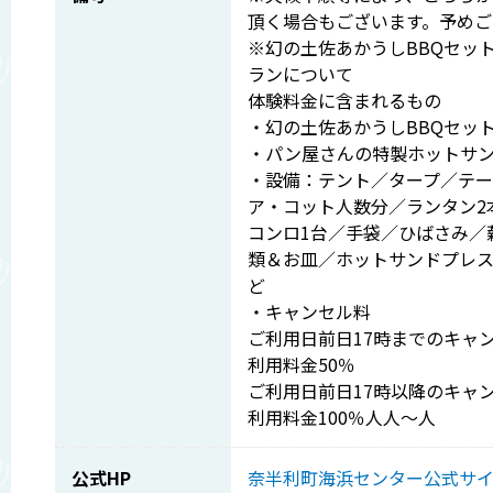
頂く場合もございます。予めご
※幻の土佐あかうしBBQセッ
ランについて
体験料金に含まれるもの
・幻の土佐あかうしBBQセット
・パン屋さんの特製ホットサン
・設備：テント／タープ／テー
ア・コット人数分／ランタン2
コンロ1台／手袋／ひばさみ／
類＆お皿／ホットサンドプレ
ど
・キャンセル料
ご利用日前日17時までのキャ
利用料金50％
ご利用日前日17時以降のキャ
利用料金100％人人～人
公式HP
奈半利町海浜センター公式サ