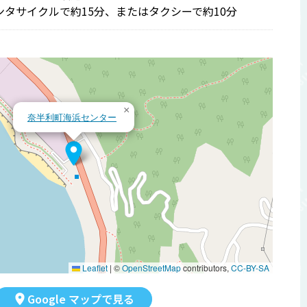
ンタサイクルで約15分、またはタクシーで約10分
×
奈半利町海浜センター
Leaflet
|
©
OpenStreetMap
contributors,
CC-BY-SA
Google マップで見る