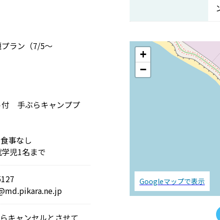
プラン（7/5～
+
−
ト付 手ぶらキャンププ
※食事なし
就学児1名まで
127
Googleマップで表示
.pikara.ne.jp
からキャンセルとさせて