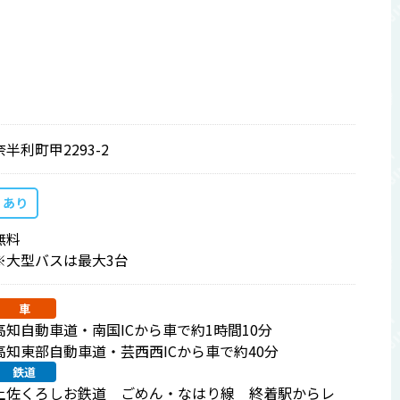
奈半利町甲2293-2
あり
無料
※大型バスは最大3台
車
高知自動車道・南国ICから車で約1時間10分
高知東部自動車道・芸西西ICから車で約40分
鉄道
土佐くろしお鉄道 ごめん・なはり線 終着駅からレ