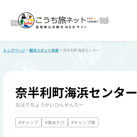
トップページ
>
観光スポット検索
> 奈半利町海浜センター
奈半利町海浜センタ
なはりちょうかいひんせんたー
#キャンプ
#海あそび
#キャンプ場