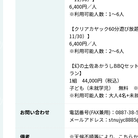
6,400円／人
※利用可能人数：1～6人
【クリアカヤック60分遊び放題
11/30）】
6,400円／人
※利用可能人数：2～6人
【幻の土佐あかうしBBQセッ
ラン】
1組 44,000円（税込）
子ども（未就学児） 無料 
※利用可能人数：大人4名+未
お問い合わせ
電話番号(FAX兼用)：0887-38-5
メールアドレス：stnujyc8885@md
備考
※天候不順等により、こちら