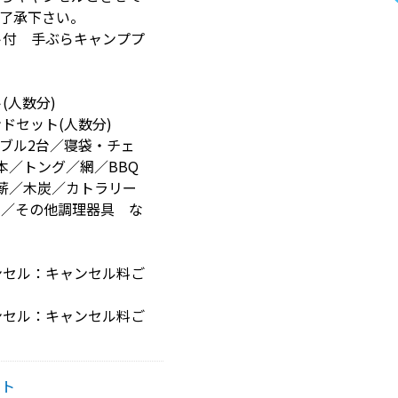
了承下さい。
ト付 手ぶらキャンププ
(人数分)
ドセット(人数分)
ブル2台／寝袋・チェ
本／トング／網／BBQ
薪／木炭／カトラリー
ス／その他調理器具 な
ンセル：キャンセル料ご
ンセル：キャンセル料ご
イト