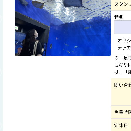
スタン
特典
オリジ
テッ
※「足
ガキや
は、「
問い合
営業時
定休日