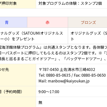
プ押印対象
対象プログラムの体験：スタンプ2個
青
赤
ブロンズ
ナルグッズ（SATOUMIオリジナルス
オリジナルグッズ（S
カー小）をプレゼント
ト
摺海洋館体験プログラム」は共通スタンプとなります。各体験
同一パスポートに押印してもらえるのはスタンプ2個です。※「
館長と巡るまるごとガイドツアー」、「バッグヤードツアー」
わせ先
〒787-0450 土佐清水市三崎4032
Tel: 0880-85-0635 / Fax: 0880-85-0650
Mail: manbow@kaiyoukan.jp
間（予約時間）
9:00～17:00
無