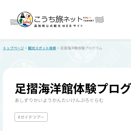
トップページ
>
観光スポット検索
> 足摺海洋館体験プログラム
足摺海洋館体験プロ
あしずりかいようかんたいけんぷろぐらむ
#ガイドツアー