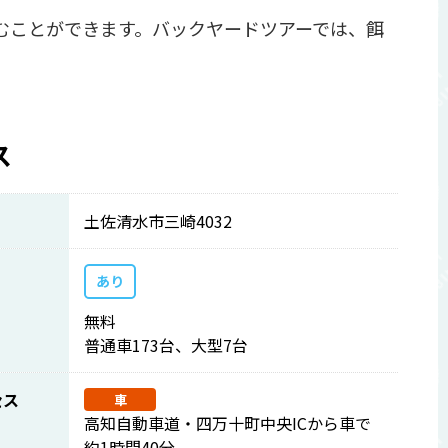
むことができます。バックヤードツアーでは、餌
ス
土佐清水市三崎4032
あり
無料
普通車173台、大型7台
セス
車
高知自動車道・四万十町中央ICから車で
約1時間40分