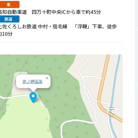
車
高知自動車道 四万十町中央ICから車で約45分
鉄道
土佐くろしお鉄道 中村・宿毛線 「浮鞭」下車、徒歩
約10分
×
井ノ岬温泉