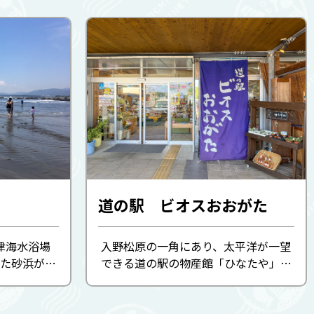
道の駅 ビオスおおがた
津海水浴場
入野松原の一角にあり、太平洋が一望
た砂浜が特
できる道の駅の物産館「ひなたや」で
海水浴場で
は、黒潮町や周辺地区の特産品、各種
め、お子様連
変わり種アイスなども販売。また、ひ
むことがで
なたや食堂では、地元獲れの魚やカツ