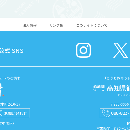
ってくる高知県。そ ...
きます。 シャワーやトイレ
法人情報
リンク集
このサイトについて
式 SNS
ットのご請求
「こうち旅ネッ
町2-10-17
〒780-00
（年中無休）
F
営業時間：8:30〜1