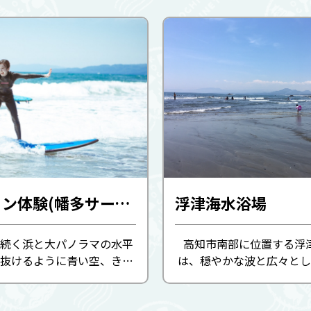
サーフィン体験(幡多サーフ道場)（4～11月）
浮津海水浴場
続く浜と大パノラマの水平
高知市南部に位置する浮
抜けるように青い空、きら
は、穏やかな波と広々とし
の光を反射する海。 約4km
徴で、美しい景観も魅力の
はとても素晴らしい景色で
す。 遠浅で波が静かなた
からサーファーが良質の波を
れのご家族も安心して楽し