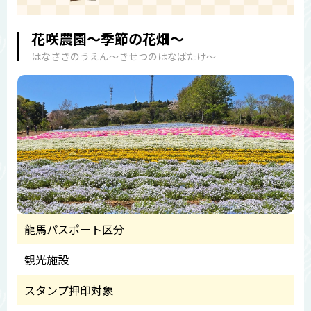
花咲農園～季節の花畑～
はなさきのうえん～きせつのはなばたけ～
龍馬パスポート区分
観光施設
スタンプ押印対象