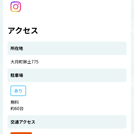
アクセス
所在地
大月町鉾土775
駐車場
あり
無料
約60台
交通アクセス