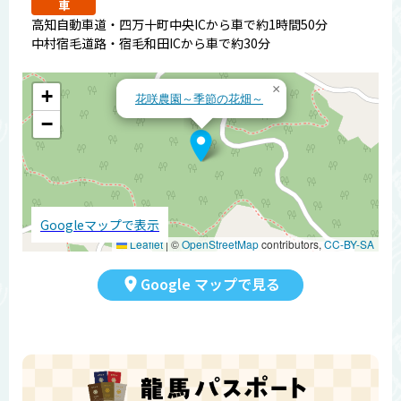
車
高知自動車道・四万十町中央ICから車で約1時間50分
中村宿毛道路・宿毛和田ICから車で約30分
×
+
花咲農園～季節の花畑～
−
Googleマップで表示
Leaflet
|
©
OpenStreetMap
contributors,
CC-BY-SA
Google マップで見る