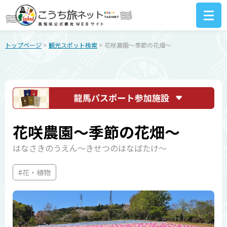
トップページ
>
観光スポット検索
> 花咲農園～季節の花畑～
花咲農園～季節の花畑～
はなさきのうえん～きせつのはなばたけ～
#花・植物