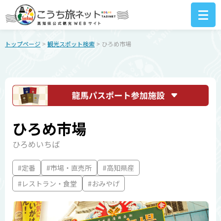
トップページ
>
観光スポット検索
> ひろめ市場
ひろめ市場
ひろめいちば
#定番
#市場・直売所
#高知県産
#レストラン・食堂
#おみやげ