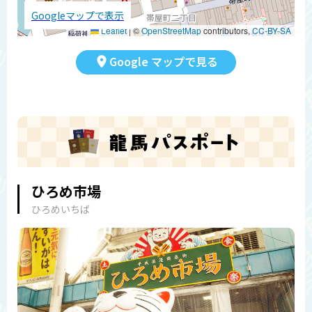
Googleマップで表示
Leaflet
|
©
OpenStreetMap
contributors,
CC-BY-SA
Google マップで見る
ひろめ市場
ひろめいちば