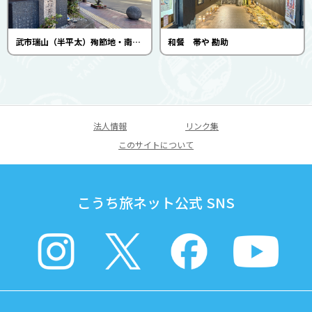
武市瑞山（半平太）殉節地・南会所跡
和餐 帯や 勘助
法人情報
リンク集
このサイトについて
こうち旅ネット公式 SNS