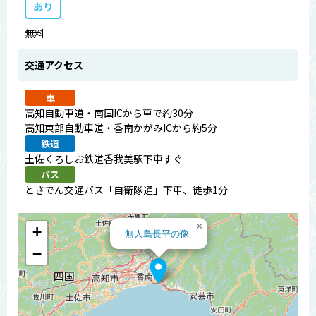
あり
無料
交通アクセス
車
高知自動車道・南国ICから車で約30分
高知東部自動車道・香南かがみICから約5分
鉄道
土佐くろしお鉄道香我美駅下車すぐ
バス
とさでん交通バス「自衛隊通」下車、徒歩1分
×
+
無人島長平の像
−