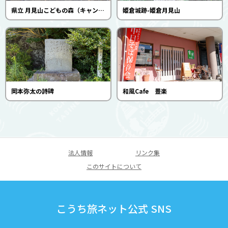
県立 月見山こどもの森（キャンプ場／フィールドアスレチック）
姫倉城跡-姫倉月見山
岡本弥太の詩碑
和風Cafe 豊楽
法人情報
リンク集
このサイトについて
こうち旅ネット公式 SNS