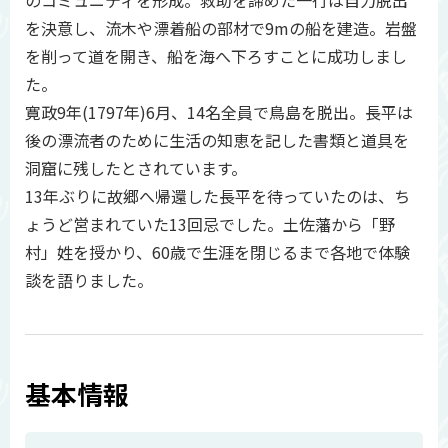
のコミュニティを形成。救助を諦めた一行は自力脱出
を決意し、流木や漂着船の部材で9mの船を建造。岩盤
を削って道を開き、船を海へ下ろすことに成功しまし
た。
寛政9年(1797年)6月、14名全員で鳥島を脱出。長平は
後の漂流者のために生活の知恵を記した書類と道具を
洞窟に残したとされています。
13年ぶりに故郷へ帰還した長平を待っていたのは、ち
ょうど営まれていた13回忌でした。土佐藩から「野
村」姓を授かり、60歳で生涯を閉じるまで各地で体験
談を語りました。
基本情報