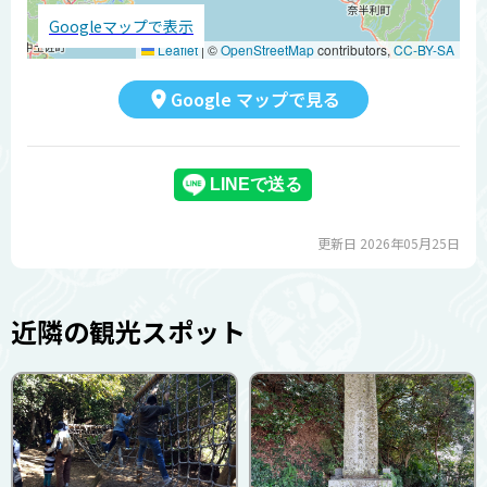
Googleマップで表示
Leaflet
|
©
OpenStreetMap
contributors,
CC-BY-SA
Google マップで見る
更新日 2026年05月25日
近隣の観光スポット