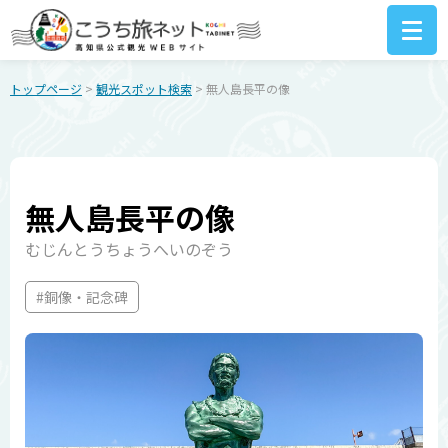
トップページ
>
観光スポット検索
> 無人島長平の像
無人島長平の像
むじんとうちょうへいのぞう
#銅像・記念碑