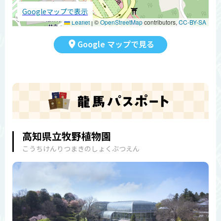
Googleマップで表示
Leaflet
|
©
OpenStreetMap
contributors,
CC-BY-SA
Google マップで見る
高知県立牧野植物園
こうちけんりつまきのしょくぶつえん