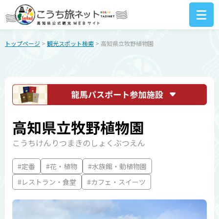
トップページ
>
観光スポット検索
> 高知県立牧野植物園
高知県立牧野植物園
こうちけんりつまきのしょくぶつえん
#定番
#花・植物
#水族館・動植物園
#レストラン・食堂
#カフェ・スイーツ