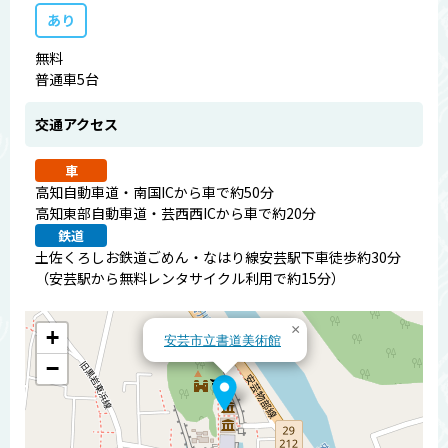
あり
無料
普通車5台
交通アクセス
車
高知自動車道・南国ICから車で約50分
高知東部自動車道・芸西西ICから車で約20分
鉄道
土佐くろしお鉄道ごめん・なはり線安芸駅下車徒歩約30分
（安芸駅から無料レンタサイクル利用で約15分）
×
+
安芸市立書道美術館
−