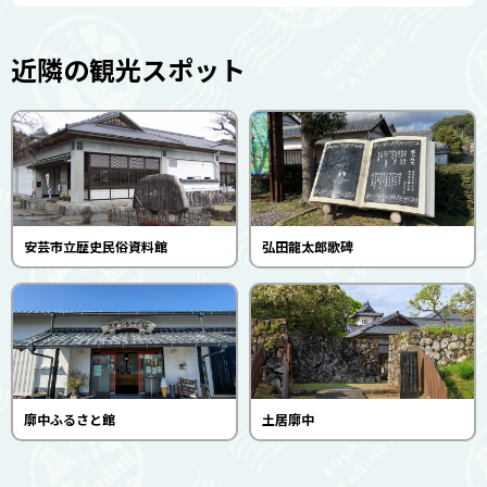
近隣の観光スポット
安芸市立歴史民俗資料館
弘田龍太郎歌碑
廓中ふるさと館
土居廓中