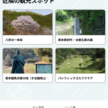
近隣の観光スポット
八京の一本桜
坂本家初代・太郎五郎の墓
坂本龍馬先塋の地（才谷龍馬公園と坂本神社）
パシフィックゴルフクラブ
法人情報
リンク集