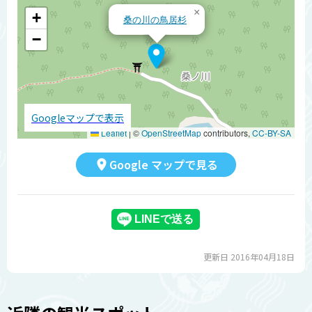
×
+
桑の川の鳥居杉
−
Googleマップで表示
Leaflet
|
©
OpenStreetMap
contributors,
CC-BY-SA
Google マップで見る
更新日 2016年04月18日