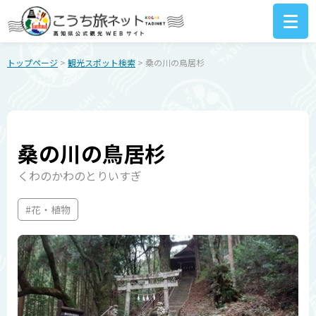
トップページ
>
観光スポット検索
> 桑の川の鳥居杉
桑の川の鳥居杉
くわのかわのとりいすぎ
#花・植物