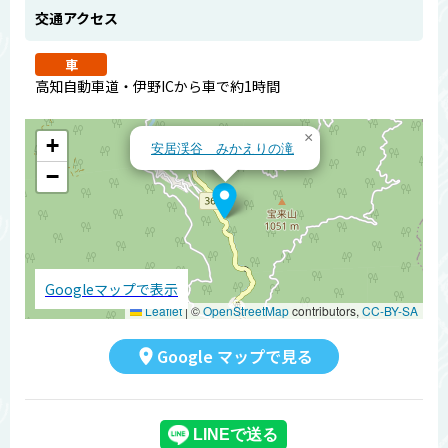
交通アクセス
車
高知自動車道・伊野ICから車で約1時間
×
+
安居渓谷 みかえりの滝
−
Googleマップで表示
Leaflet
|
©
OpenStreetMap
contributors,
CC-BY-SA
Google マップで見る