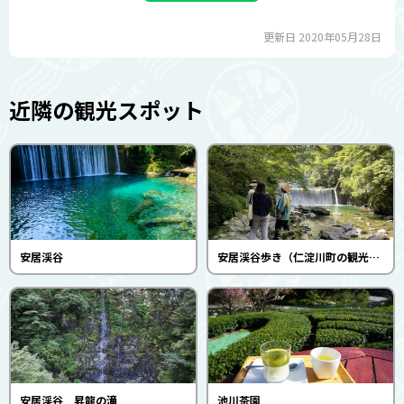
更新日 2020年05月28日
近隣の観光スポット
安居渓谷
安居渓谷歩き（仁淀川町の観光を考える会）
安居渓谷 昇龍の滝
池川茶園