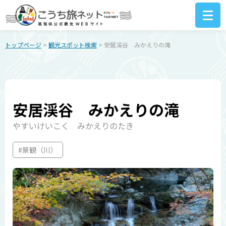
トップページ
>
観光スポット検索
> 安居渓谷 みかえりの滝
安居渓谷 みかえりの滝
やすいけいこく みかえりのたき
#景観（川）