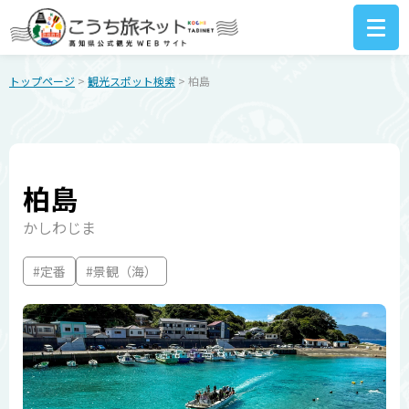
トップページ
>
観光スポット検索
> 柏島
柏島
かしわじま
#定番
#景観（海）