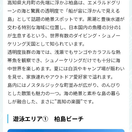
高知県大月町の先端に浮かぶ柏島は、エメラルドグリ
ーンの海と驚異の透明度で「船が宙に浮かんで見える
島」として話題の絶景スポットです。黒潮と豊後水道が
交わる特別な海域に位置し、日本国内の魚種の3分の1
が生息するという、世界有数のダイビング・シュノー
ケリング天国として知られています。
透明度抜群の海では、浅瀬でもサンゴやカラフルな熱
帯魚を観察でき、シュノーケリングだけでも十分に海
中世界を楽しめます。夏には白浜やキャンプ場が賑わい
を見せ、家族連れやアウトドア愛好家で溢れます。
島内にはノスタルジックな町並みが広がり、のんびり
とした散策も魅力の一つ。海の絶景と素朴な島の暮ら
しが融合した、まさに"高知の楽園"です。
遊泳エリア① 柏島ビーチ