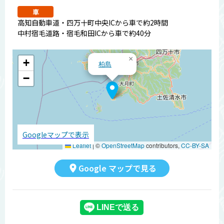
車
高知自動車道・四万十町中央ICから車で約2時間
中村宿毛道路・宿毛和田ICから車で約40分
×
+
柏島
−
Googleマップで表示
Leaflet
|
©
OpenStreetMap
contributors,
CC-BY-SA
Google マップで見る