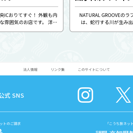
央ICおりてすぐ！ 外観も内
NATURAL GROOVEの
な雰囲気のお店です。 洋食
は、蛇行する川が生み出
丼は自家製香味ソースたっ
「瀬」と穏やかな「渕」が
んテキ丼」。 ケーキセット
く点在し、初心者にも最適
も充実していますので食後
方が楽しめるコースが魅力
りお過ごしいただけ ...
の半日ラフティング体験ツ
スリル ...
法人情報
リンク集
このサイトについて
式 SNS
ットのご請求
「こうち旅ネッ