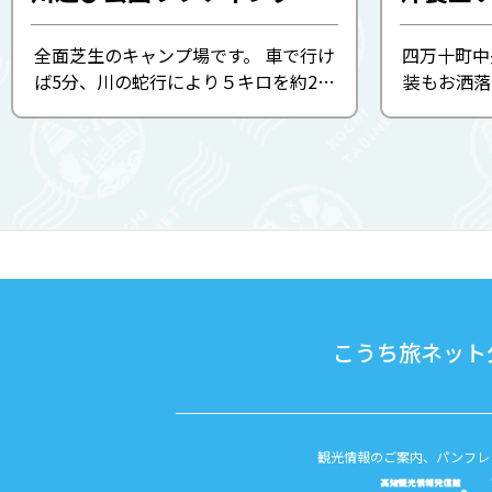
全面芝生のキャンプ場です。 車で行け
四万十町中
ば5分、川の蛇行により５キロを約2時
装もお洒落
間かけてのガイド付きラフティングが
堂ケルンの
楽しめます。 また四万十川に沿って走
ぷりの「と
るサイクリングコースもあります。 ■
やスイーツ
詳しくは、詳細リンク先 ...
もゆっく
こうち旅ネット公
観光情報のご案内、パンフレ