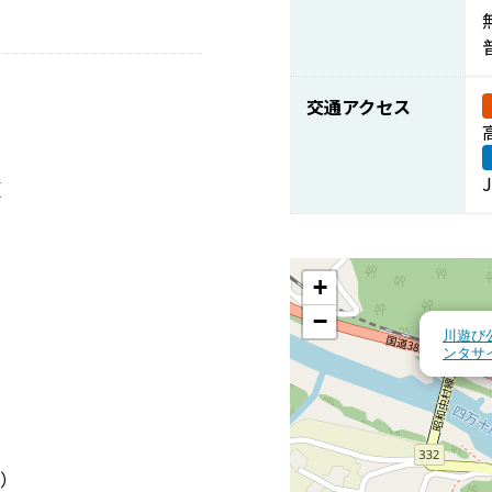
）
交通アクセス
額
）
+
−
川遊び
）
ンタサ
間）