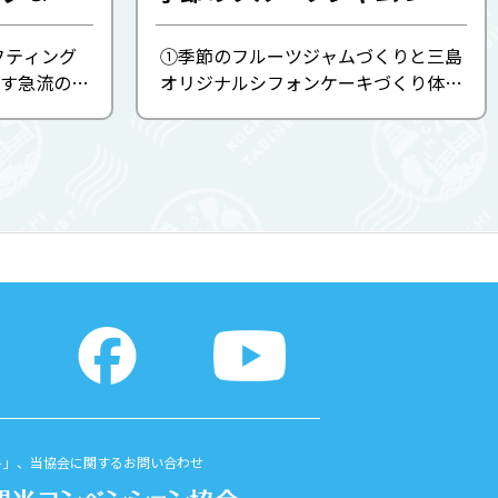
ラフティング
①季節のフルーツジャムづくりと三島
す急流の
オリジナルシフォンケーキづくり体験
バランスよ
…できあがったら四万十川の景色を
な、幅広い
眺めながらほっと一息ティータイム。
です。 人気
②鮎の網投げ体験（７月～10月15日）
アーでは、
…地元の方から、網を投 ...
ト」、当協会に関するお問い合わせ