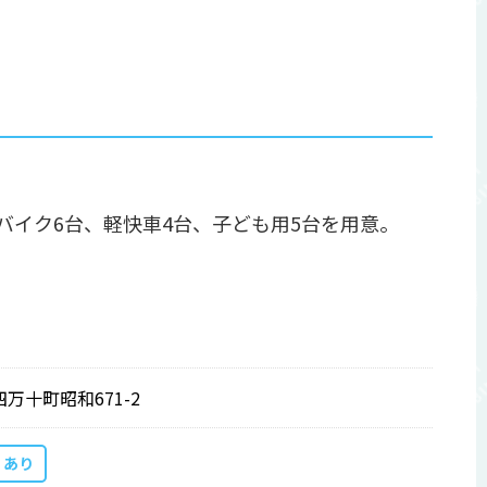
イク6台、軽快車4台、子ども用5台を用意。
四万十町昭和671-2
あり