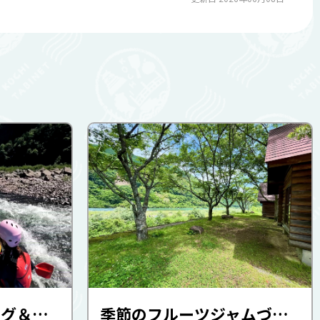
四万十川ラフティング＆サップ体験（NATURAL GROOVE）
季節のフルーツジャムづくりと三島オリジナルシフォンケーキづくり体験・鮎の網投げ体験・かまどでごはん炊き体験（三島キャンプ場）