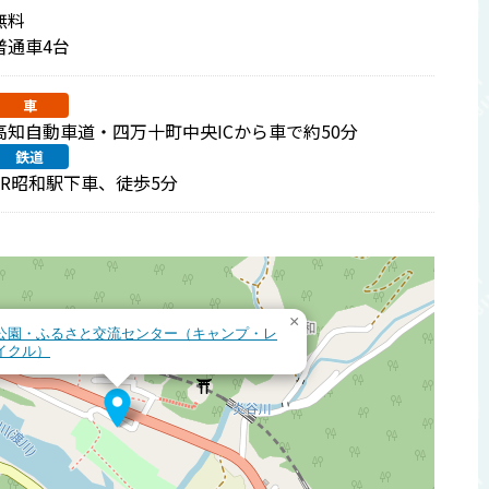
無料
普通車4台
車
高知自動車道・四万十町中央ICから車で約50分
鉄道
JR昭和駅下車、徒歩5分
×
公園・ふるさと交流センター（キャンプ・レ
イクル）