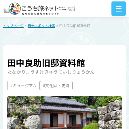
トップページ
>
観光スポット検索
> 田中良助旧邸資料館
田中良助旧邸資料館
たなかりょうすけきゅうていしりょうかん
#ミュージアム
#文化財・史跡