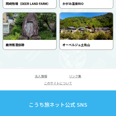
岡﨑牧場（DEER LAND FARM）
かがみ温泉RIO
鹿持雅澄邸跡
オーベルジュ土佐山
法人情報
リンク集
このサイトについて
こうち旅ネット公式 SNS