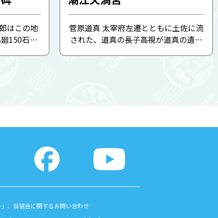
二郎はこの地
菅原道真 太宰府左遷とともに土佐に流
廻150石の
された、道真の長子高視が道真の遺品
の死後、そ
の観音像などを御神体として創建。 楼
代化につと
門は市の文化財。
龍馬と手を
政奉還を実
ト」、当協会に関するお問い合わせ