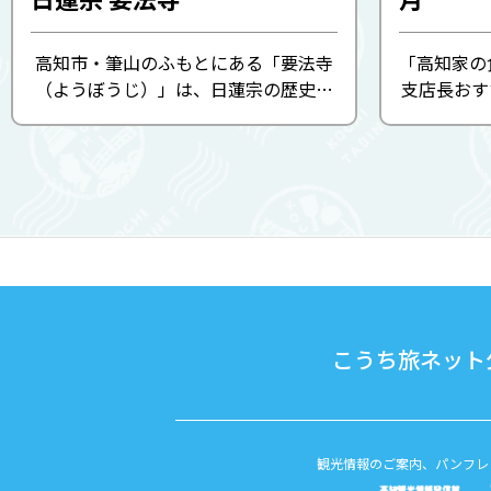
高知市・筆山のふもとにある「要法寺
「高知家の食
（ようぼうじ）」は、日蓮宗の歴史あ
支店長おす
る寺院。戦国武将・山内一豊の菩提寺
エ鍋、皮鯨
として知られ、彼の転封とともに愛
ら秋にかけ
知・静岡・高知と移転を重ね、現在地
で食べる新
には元禄元年（1688年）に移築さ ...
ぎ、えが
こうち旅ネット公
観光情報のご案内、パンフレ