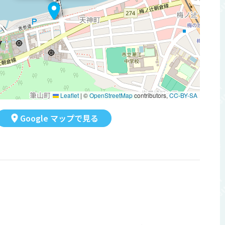
Leaflet
|
©
OpenStreetMap
contributors,
CC-BY-SA
Google マップで見る