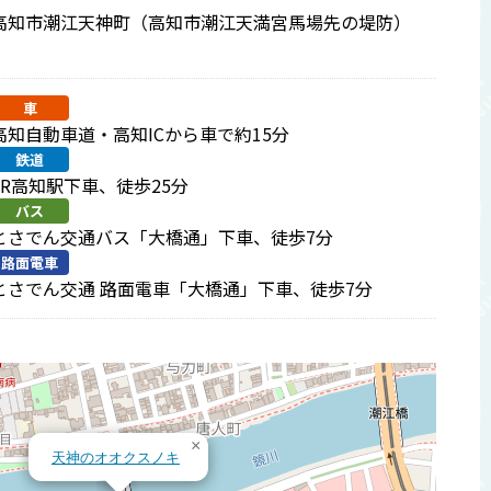
高知市潮江天神町（高知市潮江天満宮馬場先の堤防）
車
高知自動車道・高知ICから車で約15分
鉄道
JR高知駅下車、徒歩25分
バス
とさでん交通バス「大橋通」下車、徒歩7分
路面電車
とさでん交通 路面電車「大橋通」下車、徒歩7分
×
天神のオオクスノキ