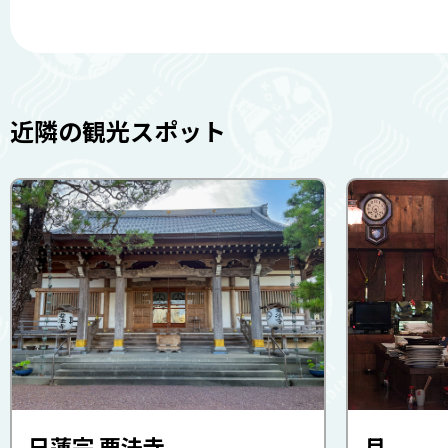
近隣の観光スポット
日蓮宗 要法寺
月