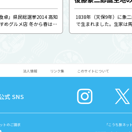
卓」県民総選挙2014 高知
1838年（天保9年）に象
すめグルメ店 冬から春はク
で生まれました。生家は馬
すき焼、鰤ヌタ。春、夏か
上士。義理の叔父吉田東洋
て岩牡蠣、上り鰹、仏手柑
の志を継いで土佐藩の近
子。秋から冬には天然うな
め、長崎では勤王党の坂本
に、活サバなどを目 ...
握り、山内容堂に説いて大
...
法人情報
リンク集
このサイトについて
式 SNS
ットのご請求
「こうち旅ネッ