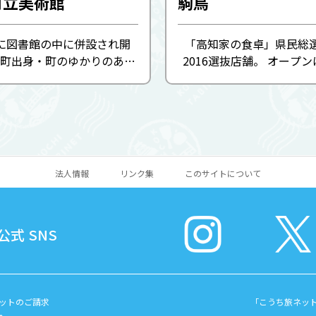
町立美術館
駒鳥
年に図書館の中に併設され開
「高知家の食卓」県民総選
町出身・町のゆかりのある
2016選抜店舗。 オープン
品を中心に展覧会を行って
代。長年愛され続けた先代
、毎年、住民参加型の展覧
主が受け継いだ。メニュー
パンダン展」や小中学生を
オンリー。鶏ガラ・野菜・
「読書感想画」などの ...
コト煮込み、仕上げにジ
を...
法人情報
リンク集
このサイトについて
式 SNS
ットのご請求
「こうち旅ネッ