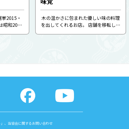
味覚
挙2015・
木の温かさに包まれた優しい味の料理
は昭和20年
を出してくれるお店。 店舗を移転して
の味を現店
新しくなった味覚。 そんな味覚の丼は
は中華そば
「四万十でガッツリ！」 丼からはみで
果物をコト
そうな勢いで贅沢に盛られた豚肉と甘
ャコのダシ
辛な味を引き立ててくれる山...
ト」、当協会に関するお問い合わせ