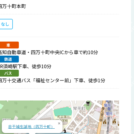
四万十町本町
なし
車
高知自動車道・四万十町中央ICから車で約10分
鉄道
JR須崎駅下車、徒歩10分
バス
四万十交通バス「福祉センター前」下車、徒歩1分
×
谷干城生誕地（四万十町）