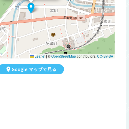
Leaflet
|
©
OpenStreetMap
contributors,
CC-BY-SA
Google マップで見る