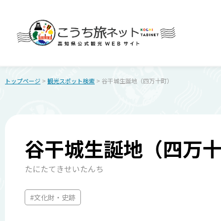
トップページ
>
観光スポット検索
> 谷干城生誕地（四万十町）
谷干城生誕地（四万
たにたてきせいたんち
#文化財・史跡