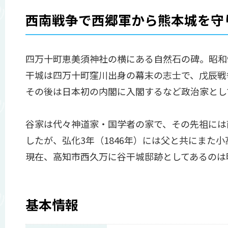
西南戦争で西郷軍から熊本城を守
四万十町恵美須神社の横にある自然石の碑。昭和9
干城は四万十町窪川出身の幕末の志士で、戊辰戦
その後は日本初の内閣に入閣するなど政治家とし
谷家は代々神道家・国学者の家で、その先祖には
したが、弘化3年（1846年）には父と共にまた
現在、高知市西久万に谷干城邸跡としてあるのは明
基本情報