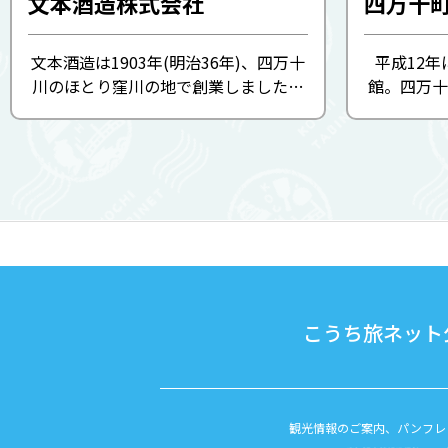
文本酒造株式会社
四万十
文本酒造は1903年(明治36年)、四万十
平成12
川のほとり窪川の地で創業しました。
館。四万十
120年以上の歴史を持ち、長年地域に
芸術家の作
愛される地酒を醸してきましたが、コ
いる。また
ロナ渦の煽りを受け2020年から3年間
会「アンデ
醸造を休止。しかし、地域の誇りで
対象とした
あ...
こうち旅ネット公
観光情報のご案内、パンフレ