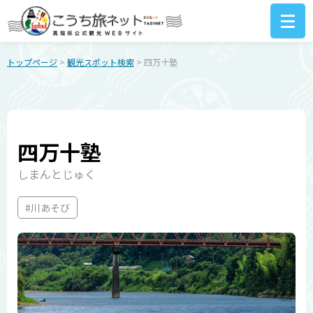
トップページ
>
観光スポット検索
> 四万十塾
四万十塾
しまんとじゅく
#川あそび