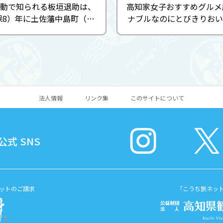
動で知られる板垣退助は、
高知家女子おすすめグルメ
天保8）年に土佐藩中島町（現
ナブルなのにとびきりおい
本町）に生まれました。 板
がオススメ。 中でも石窯
した立志社を中心とした自
450℃で焼き上げる外は
動は全国に広がり、「自由は
モチッの「ピッツァランチ 1
間より出づ」と言われ ...
込)」、 週替わりで楽しめる
法人情報
リンク集
このサイトについて
式 SNS
ットのご請求
「こうち旅ネッ