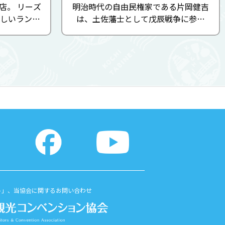
店。 リーズ
明治時代の自由民権家である片岡健吉
しいランチ
は、土佐藩士として戊辰戦争に参加
に薪をくべ
後、イギリスに留学。 帰国後は立志社
パリッ、中は
社長をつとめ、終始自由民権運動の先
,200円(税
頭に立ちました。 第１回衆議院選挙以
「パ ...
降当選を重ね、衆議院議長とし ...
ト」、当協会に関するお問い合わせ