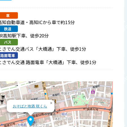
車
高知自動車道・高知ICから車で約15分
鉄道
JR高知駅下車、徒歩20分
バス
とさでん交通バス「大橋通」下車、徒歩1分
路面電車
とさでん交通 路面電車「大橋通」下車、徒歩1分
×
おそばと地酒 咲くら