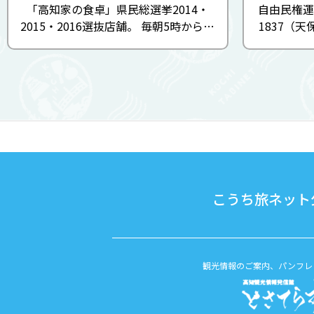
「高知家の食卓」県民総選挙2014・
自由民権運
2015・2016選抜店舗。 毎朝5時から市
1837（
場に出かけ、お眼鏡に適った魚だけを
在の高知市
買いつけて仕込みに入る店主。1日の
垣らが設立
営業は4時間だけ。その日一番のおすす
由民権運
め料理が順に出される。黒尊の「焼き
土佐の山
...
こうち旅ネット公
観光情報のご案内、パンフレ