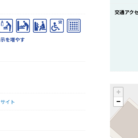
交通アク
表示を増やす
+
−
式サイト