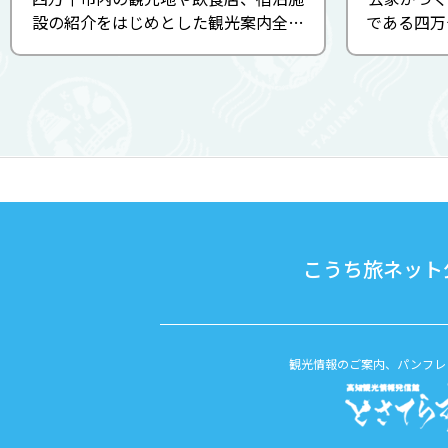
設の紹介をはじめとした観光案内全般
である四万
を行っています。 各種パンフレットや
をぶらぶら
地図を配架しており、四万十川観光遊
みましょう
覧船のお得なチケット、Shimanto
ると、普
Ashizuri Bus Passのお取扱いもござい
い、歴史
ま ...
こうち旅ネット公
観光情報のご案内、パンフレ