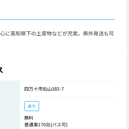
心に高知県下の土産物などが充実。県外発送も可
ス
四万十市右山383-7
あり
無料
普通車170台(バス可)