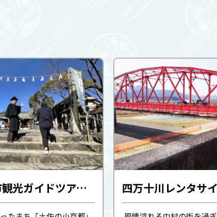
四万十市観光ガイドツアー(四万十市観光ガイドLOILOIしまんと)
ったまち「土佐の小京都」
風情溢れる中村の街を過ぎ