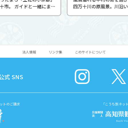
十市。 ガイドと一緒にまち
四万十川の原風景。川沿い
歩いて（＝ロイロイして）
車で行けば人々の暮らしと
。 解説を聞きながら散策す
を肌で感じる事ができ
通に歩くだけでは気付かな
の跡を見つけられる ...
法人情報
リンク集
このサイトについて
式 SNS
ットのご請求
「こうち旅ネッ