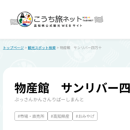
トップページ
>
観光スポット検索
> 物産館 サンリバー四万十
物産館 サンリバー
ぶっさんかんさんりばーしまんと
#市場・直売所
#高知県産
#おみやげ