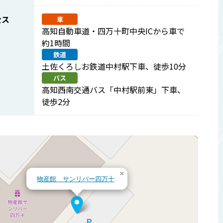
セス
車
高知自動車道・四万十町中央ICから車で
約1時間
鉄道
土佐くろしお鉄道中村駅下車、徒歩10分
バス
高知西南交通バス「中村駅前東」下車、
徒歩2分
×
物産館 サンリバー四万十